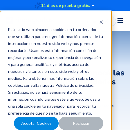
14 días de prueba gratis.
Iniciar Sesión
Este sitio web almacena cookies en tu ordenador
que se utilizan para recoger información acerca de tu
interacción con nuestro sitio web y nos permite
recordarte. Usamos esta información con el fin de
Rindegastos
mejorar y personalizar tu experiencia de navegación
y para generar analíticas y métricas acerca de
Fondos se renueva: Conocé las
nuestros visitantes en este sitio web y otros
medios. Para obtener más información sobre las
mejoras y funcionalidades
cookies, consulta nuestra
Política de privacidad
.
clave
Si rechazas, no se hará seguimiento de tu
información cuando visites este sitio web. Se usará
2025-04-03 20:34:24
4 minutos
Rindegastos
una sola cookie en tu navegador para recordar tu
preferencia de que no se te haga seguimiento.
Aceptar Cookies
Rechazar