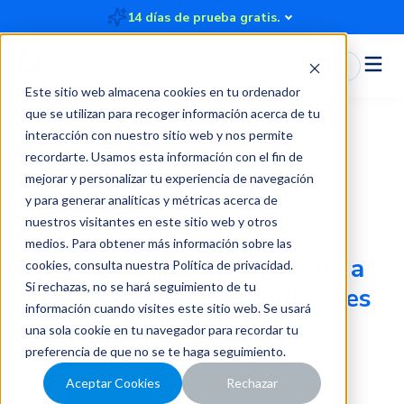
14 días de prueba gratis.
Iniciar Sesión
Este sitio web almacena cookies en tu ordenador
que se utilizan para recoger información acerca de tu
interacción con nuestro sitio web y nos permite
recordarte. Usamos esta información con el fin de
Blog
mejorar y personalizar tu experiencia de navegación
y para generar analíticas y métricas acerca de
nuestros visitantes en este sitio web y otros
medios. Para obtener más información sobre las
Blog Rindegastos:
Aprende a
cookies, consulta nuestra
Política de privacidad
.
Si rechazas, no se hará seguimiento de tu
ahorrar tiempo en rendiciones
información cuando visites este sitio web. Se usará
y recuperar el control
una sola cookie en tu navegador para recordar tu
financiero.
preferencia de que no se te haga seguimiento.
Artículos, mejores prácticas, recursos de
Aceptar Cookies
Rechazar