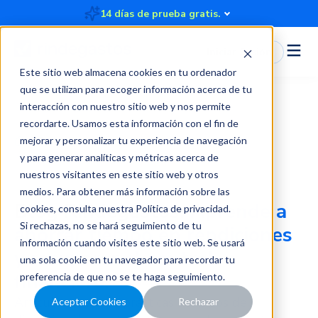
14 días de prueba gratis.
Iniciar Sesión
Este sitio web almacena cookies en tu ordenador
que se utilizan para recoger información acerca de tu
interacción con nuestro sitio web y nos permite
recordarte. Usamos esta información con el fin de
Blog
mejorar y personalizar tu experiencia de navegación
y para generar analíticas y métricas acerca de
nuestros visitantes en este sitio web y otros
medios. Para obtener más información sobre las
Blog Rindegastos:
Aprende a
cookies, consulta nuestra
Política de privacidad
.
Si rechazas, no se hará seguimiento de tu
ahorrar tiempo en rendiciones
información cuando visites este sitio web. Se usará
y recuperar el control
una sola cookie en tu navegador para recordar tu
financiero.
preferencia de que no se te haga seguimiento.
Artículos, mejores prácticas, recursos de
Aceptar Cookies
Rechazar