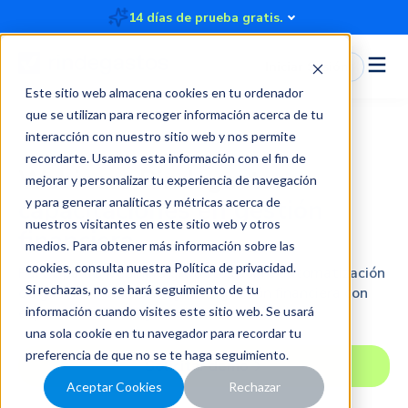
14 días de prueba gratis.
Iniciar Sesión
Este sitio web almacena cookies en tu ordenador
que se utilizan para recoger información acerca de tu
interacción con nuestro sitio web y nos permite
recordarte. Usamos esta información con el fin de
Webinars Rindegastos:
mejorar y personalizar tu experiencia de navegación
capacitaciones en gestión
y para generar analíticas y métricas acerca de
nuestros visitantes en este sitio web y otros
financiera
medios. Para obtener más información sobre las
cookies, consulta nuestra
Política de privacidad
.
Participá de webinars gratuitos sobre automatización
Si rechazas, no se hará seguimiento de tu
de gastos, rendición digital y gestión financiera con
expertos de Rindegastos.
información cuando visites este sitio web. Se usará
una sola cookie en tu navegador para recordar tu
preferencia de que no se te haga seguimiento.
Solicitar demo
Aceptar Cookies
Rechazar