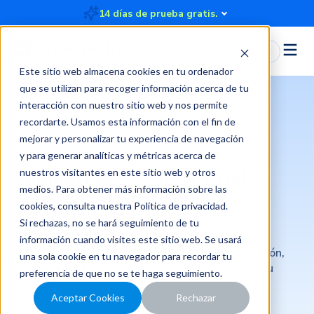
14 días de prueba gratis.
Iniciar Sesión
Este sitio web almacena cookies en tu ordenador
que se utilizan para recoger información acerca de tu
interacción con nuestro sitio web y nos permite
recordarte. Usamos esta información con el fin de
mejorar y personalizar tu experiencia de navegación
Gestión inteligente de
y para generar analíticas y métricas acerca de
kilometraje:
Control total
nuestros visitantes en este sitio web y otros
medios. Para obtener más información sobre las
sobre cada ruta
cookies, consulta nuestra
Política de privacidad
.
Si rechazas, no se hará seguimiento de tu
Pasá del caos manual a la eficiencia sin fricción.
información cuando visites este sitio web. Se usará
Automatizá el control
de rutas con geolocalización,
una sola cookie en tu navegador para recordar tu
alineadas al 100% con la política de
gastos de tu
preferencia de que no se te haga seguimiento.
empresa.
Aceptar Cookies
Rechazar