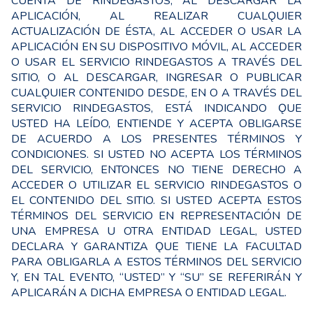
CUENTA DE RINDEGASTOS, AL DESCARGAR LA
APLICACIÓN, AL REALIZAR CUALǪUIER
ACTUALIZACIÓN DE ÉSTA, AL ACCEDER O USAR LA
APLICACIÓN EN SU DISPOSITIVO MÓVIL, AL ACCEDER
O USAR EL SERVICIO RINDEGASTOS A TRAVÉS DEL
SITIO, O AL DESCARGAR, INGRESAR O PUBLICAR
CUALǪUIER CONTENIDO DESDE, EN O A TRAVÉS DEL
SERVICIO RINDEGASTOS, ESTÁ INDICANDO ǪUE
USTED HA LEÍDO, ENTIENDE Y ACEPTA OBLIGARSE
DE ACUERDO A LOS PRESENTES TÉRMINOS Y
CONDICIONES. SI USTED NO ACEPTA LOS TÉRMINOS
DEL SERVICIO, ENTONCES NO TIENE DERECHO A
ACCEDER O UTILIZAR EL SERVICIO RINDEGASTOS O
EL CONTENIDO DEL SITIO. SI USTED ACEPTA ESTOS
TÉRMINOS DEL SERVICIO EN REPRESENTACIÓN DE
UNA EMPRESA U OTRA ENTIDAD LEGAL, USTED
DECLARA Y GARANTIZA ǪUE TIENE LA FACULTAD
PARA OBLIGARLA A ESTOS TÉRMINOS DEL SERVICIO
Y, EN TAL EVENTO, “USTED” Y “SU” SE REFERIRÁN Y
APLICARÁN A DICHA EMPRESA O ENTIDAD LEGAL.