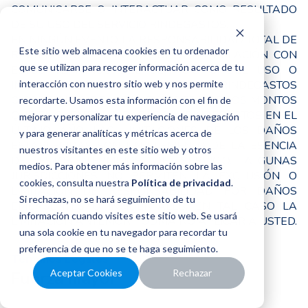
COMUNICARSE O INTERACTUAR COMO RESULTADO
DE SU USO DEL SERVICIO RINDEGASTOS.
EN NINGÚN EVENTO LA RESPONSABILIDAD TOTAL DE
Este sitio web almacena cookies en tu ordenador
RINDEGASTOS DERIVADA DE O EN RELACIÓN CON
que se utilizan para recoger información acerca de tu
ESTOS TÉRMINOS DEL SERVICIO O DEL USO O
interacción con nuestro sitio web y nos permite
IMPOSIBILIDAD DE USAR EL SERVICIO RINDEGASTOS
O CONTENIDO DEL SITIO EXCEDERÁ DE LOS MONTOS
recordarte. Usamos esta información con el fin de
ǪUE EL CLIENTE HA PAGADO A RINDEGASTOS EN EL
mejorar y personalizar tu experiencia de navegación
ÚLTIMO AÑO. LAS LIMITACIONES DE LOS DAÑOS
y para generar analíticas y métricas acerca de
ESTABLECIDAS SON UN ELEMENTO DE LA ESENCIA
nuestros visitantes en este sitio web y otros
DE ESTOS TÉRMINOS DE SERVICIO. ALGUNAS
medios. Para obtener más información sobre las
JURISDICCIONES NO PERMITEN LA EXCLUSIÓN O
cookies, consulta nuestra
Política de privacidad
.
LIMITACIÓN DE RESPONSABILIDAD POR DAÑOS
Si rechazas, no se hará seguimiento de tu
EMERGENTES O INCIDENTALES, EN TAL CASO LA
información cuando visites este sitio web. Se usará
LIMITACIÓN ANTERIOR PODRÍA NO APLICAR A USTED.
una sola cookie en tu navegador para recordar tu
preferencia de que no se te haga seguimiento.
Términos Legales
Aceptar Cookies
Rechazar
Fuerza mayor