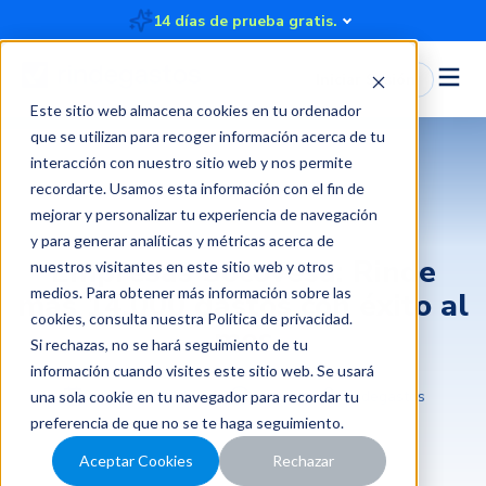
14 días de prueba gratis.
Iniciar Sesión
Este sitio web almacena cookies en tu ordenador
que se utilizan para recoger información acerca de tu
interacción con nuestro sitio web y nos permite
recordarte. Usamos esta información con el fin de
Rendición de gastos
mejorar y personalizar tu experiencia de navegación
y para generar analíticas y métricas acerca de
Empresas Socovesa: Rinde
nuestros visitantes en este sitio web y otros
medios. Para obtener más información sobre las
más 14.000 gastos con éxito al
cookies, consulta nuestra
Política de privacidad
.
mes
Si rechazas, no se hará seguimiento de tu
información cuando visites este sitio web. Se usará
2024-08-21 14:00:37
4 minutos
Rindegastos
una sola cookie en tu navegador para recordar tu
preferencia de que no se te haga seguimiento.
Aceptar Cookies
Rechazar