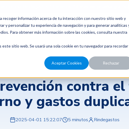
para probar Rindegastos? Tenemos
14 días de prueba gratis.
a recoger información acerca de tu interacción con nuestro sitio web y
recios
Nosotros
Recursos
ar y personalizar tu experiencia de navegación y para generar analíticas 
edios. Para obtener más información sobre las cookies, consulta nuestra
s este sitio web. Se usará una sola cookie en tu navegador para recordar
Aceptar Cookies
Rechazar
Rendición de gastos
revención contra el
erno y gastos duplic
2025-04-01 15:22:07
5 minutos
Rindegastos