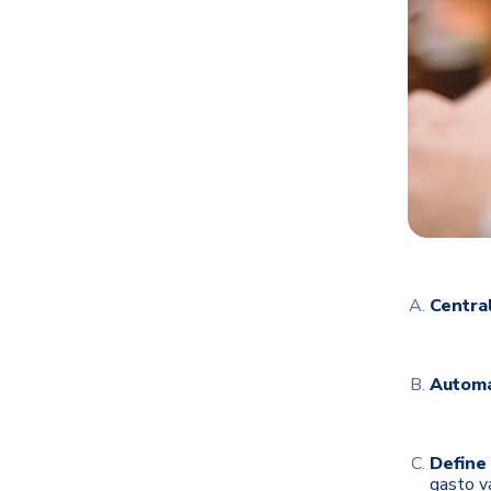
Central
Automa
Define
gasto vá