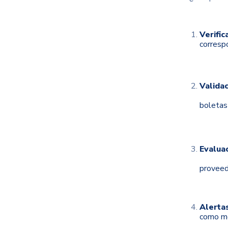
Verific
corresp
Valida
boletas 
Evalua
proveedo
Alertas
como mo