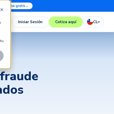
Prueba gratis
→
Iniciar Sesión
Cotiza aquí
CL
y
 tu
 fraude
ados