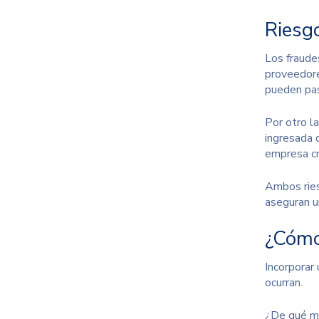
Riesg
Los fraude
proveedores
pueden pas
Por otro l
ingresada 
empresa cr
Ambos ries
aseguran un
¿Cómo
Incorporar
ocurran.
¿De qué ma