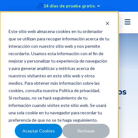
14 días de prueba gratis.
Iniciar Sesión
Este sitio web almacena cookies en tu ordenador
que se utilizan para recoger información acerca de tu
interacción con nuestro sitio web y nos permite
recordarte. Usamos esta información con el fin de
mejorar y personalizar tu experiencia de navegación
Rendición de gastos
y para generar analíticas y métricas acerca de
nuestros visitantes en este sitio web y otros
Cómo rendir gastos por
medios. Para obtener más información sobre las
WhatsApp con Rindegastos
cookies, consulta nuestra
Política de privacidad
.
Si rechazas, no se hará seguimiento de tu
información cuando visites este sitio web. Se usará
2025-01-28 13:08:42
5 minutos
Rindegastos
una sola cookie en tu navegador para recordar tu
preferencia de que no se te haga seguimiento.
Aceptar Cookies
Rechazar