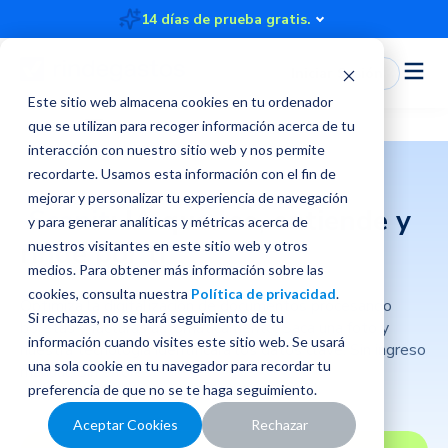
14 días de prueba gratis.
¡Nueva versión web!
Iniciar Sesión
Este sitio web almacena cookies en tu ordenador
que se utilizan para recoger información acerca de tu
interacción con nuestro sitio web y nos permite
recordarte. Usamos esta información con el fin de
mejorar y personalizar tu experiencia de navegación
Scanit
: IA que lee, entiende y
y para generar analíticas y métricas acerca de
rinde por ti
nuestros visitantes en este sitio web y otros
medios. Para obtener más información sobre las
cookies, consulta nuestra
Política de privacidad
.
Optimiza la digitalización de documentos procesando
Si rechazas, no se hará seguimiento de tu
boletas y facturas automáticamente. Saca una foto y
información cuando visites este sitio web. Se usará
nuestra tecnología identificará los datos clave. Sin ingreso
una sola cookie en tu navegador para recordar tu
manual. Sin errores.
preferencia de que no se te haga seguimiento.
Aceptar Cookies
Rechazar