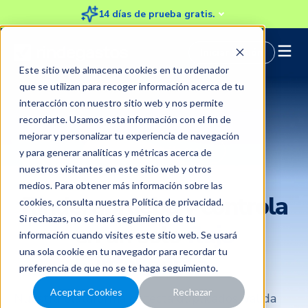
14 días de prueba gratis.
Iniciar Sesión
Este sitio web almacena cookies en tu ordenador
que se utilizan para recoger información acerca de tu
interacción con nuestro sitio web y nos permite
recordarte. Usamos esta información con el fin de
mejorar y personalizar tu experiencia de navegación
y para generar analíticas y métricas acerca de
nuestros visitantes en este sitio web y otros
medios. Para obtener más información sobre las
Rinde, aprueba y controla
cookies, consulta nuestra
Política de privacidad
.
Si rechazas, no se hará seguimiento de tu
en un solo
flujo
información cuando visites este sitio web. Se usará
una sola cookie en tu navegador para recordar tu
inteligente
preferencia de que no se te haga seguimiento.
Aceptar Cookies
Rechazar
Nuestra plataforma detecta duplicados, valida