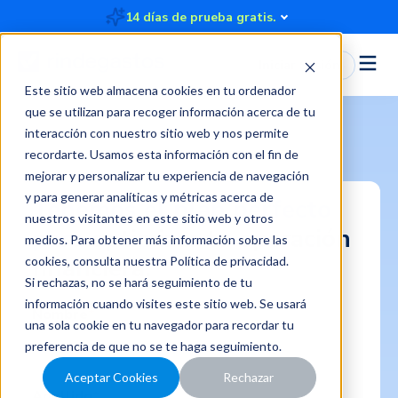
14 días de prueba gratis.
Iniciar Sesión
Este sitio web almacena cookies en tu ordenador
que se utilizan para recoger información acerca de tu
interacción con nuestro sitio web y nos permite
recordarte. Usamos esta información con el fin de
mejorar y personalizar tu experiencia de navegación
y para generar analíticas y métricas acerca de
Tenemos el plan perfecto
nuestros visitantes en este sitio web y otros
para
optimizar tu operación
medios. Para obtener más información sobre las
financiera.
cookies, consulta nuestra
Política de privacidad
.
Si rechazas, no se hará seguimiento de tu
información cuando visites este sitio web. Se usará
Nombre
*
una sola cookie en tu navegador para recordar tu
preferencia de que no se te haga seguimiento.
Aceptar Cookies
Rechazar
Apellido
*