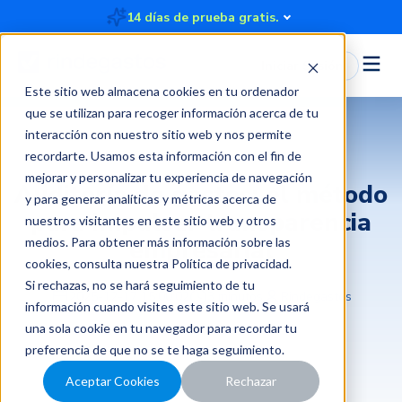
14 días de prueba gratis.
Iniciar Sesión
Este sitio web almacena cookies en tu ordenador
que se utilizan para recoger información acerca de tu
interacción con nuestro sitio web y nos permite
recordarte. Usamos esta información con el fin de
mejorar y personalizar tu experiencia de navegación
Auditoría de gastos: el método
y para generar analíticas y métricas acerca de
para impulsar transparencia
nuestros visitantes en este sitio web y otros
empresarial
medios. Para obtener más información sobre las
cookies, consulta nuestra
Política de privacidad
.
Si rechazas, no se hará seguimiento de tu
2025-12-17 15:00:02
3 minutos
Rindegastos
información cuando visites este sitio web. Se usará
una sola cookie en tu navegador para recordar tu
preferencia de que no se te haga seguimiento.
Aceptar Cookies
Rechazar