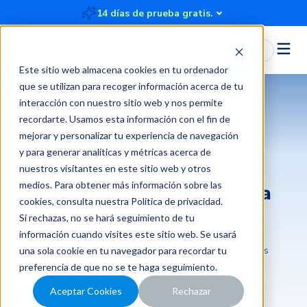
14 días de prueba gratis.
Iniciar Sesión
Este sitio web almacena cookies en tu ordenador
que se utilizan para recoger información acerca de tu
interacción con nuestro sitio web y nos permite
recordarte. Usamos esta información con el fin de
Viajes y otros gastos
mejorar y personalizar tu experiencia de navegación
y para generar analíticas y métricas acerca de
¿Control de viáticos?
nuestros visitantes en este sitio web y otros
medios. Para obtener más información sobre las
Compruébalos de manera
cookies, consulta nuestra
Política de privacidad
.
sencilla
Si rechazas, no se hará seguimiento de tu
información cuando visites este sitio web. Se usará
2022-11-18 13:15:53
4 minutos
Rindegastos
una sola cookie en tu navegador para recordar tu
preferencia de que no se te haga seguimiento.
Aceptar Cookies
Rechazar