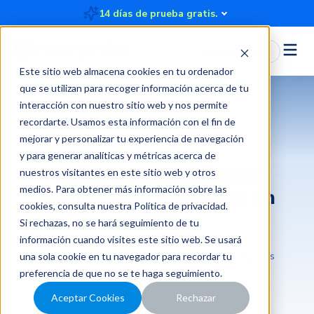
14 días de prueba gratis.
Iniciar Sesión
Este sitio web almacena cookies en tu ordenador
que se utilizan para recoger información acerca de tu
interacción con nuestro sitio web y nos permite
recordarte. Usamos esta información con el fin de
Rendición de gastos
mejorar y personalizar tu experiencia de navegación
y para generar analíticas y métricas acerca de
Desafíos de gestionar
nuestros visitantes en este sitio web y otros
medios. Para obtener más información sobre las
planillas de movilidad en
cookies, consulta nuestra
Política de privacidad
.
Excel
Si rechazas, no se hará seguimiento de tu
información cuando visites este sitio web. Se usará
2024-12-31 14:07:30
4 minutos
Rindegastos
una sola cookie en tu navegador para recordar tu
preferencia de que no se te haga seguimiento.
Aceptar Cookies
Rechazar