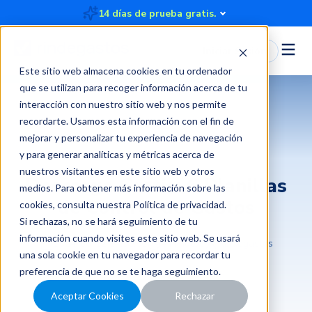
14 días de prueba gratis.
Iniciar Sesión
Este sitio web almacena cookies en tu ordenador
que se utilizan para recoger información acerca de tu
interacción con nuestro sitio web y nos permite
recordarte. Usamos esta información con el fin de
mejorar y personalizar tu experiencia de navegación
Rendición de gastos
y para generar analíticas y métricas acerca de
nuestros visitantes en este sitio web y otros
Descarga Gratis: 6 Planillas
medios. Para obtener más información sobre las
de Control de Gastos
cookies, consulta nuestra
Política de privacidad
.
Si rechazas, no se hará seguimiento de tu
información cuando visites este sitio web. Se usará
2024-08-12 17:39:50
4 minutos
Rindegastos
una sola cookie en tu navegador para recordar tu
preferencia de que no se te haga seguimiento.
Aceptar Cookies
Rechazar