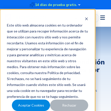
14 días de prueba gratis.
Iniciar Sesión
Este sitio web almacena cookies en tu ordenador
que se utilizan para recoger información acerca de tu
interacción con nuestro sitio web y nos permite
recordarte. Usamos esta información con el fin de
Rindegastos
mejorar y personalizar tu experiencia de navegación
y para generar analíticas y métricas acerca de
Diferencias entre la rendición
nuestros visitantes en este sitio web y otros
medios. Para obtener más información sobre las
de gastos y los fondos por
cookies, consulta nuestra
Política de privacidad
.
rendir
Si rechazas, no se hará seguimiento de tu
información cuando visites este sitio web. Se usará
2024-11-04 15:23:23
4 minutos
Rindegastos
una sola cookie en tu navegador para recordar tu
preferencia de que no se te haga seguimiento.
Aceptar Cookies
Rechazar