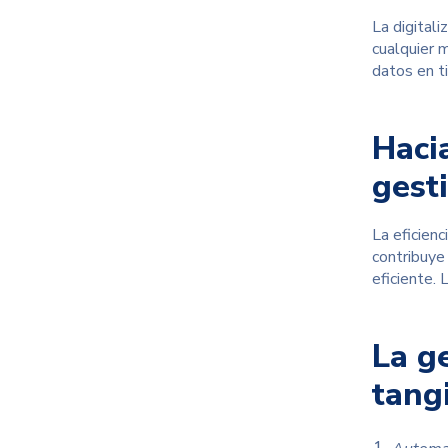
La digitali
cualquier 
datos en t
Hacia
gest
La eficienc
contribuye 
eficiente.
La g
tang