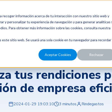
para probar Rindegastos? Tenemos
14 días de prueba gratis.
a recoger información acerca de tu interacción con nuestro sitio web y
recios
Nosotros
Recursos
ar y personalizar tu experiencia de navegación y para generar analíticas 
edios. Para obtener más información sobre las cookies, consulta nuestra
s este sitio web. Se usará una sola cookie en tu navegador para recordar
Aceptar Cookies
Rechazar
Gestión de gastos y control financiero
iza tus rendiciones 
ión de empresa efic
2024-01-29 19:03:10
3 minutos
Rindegastos