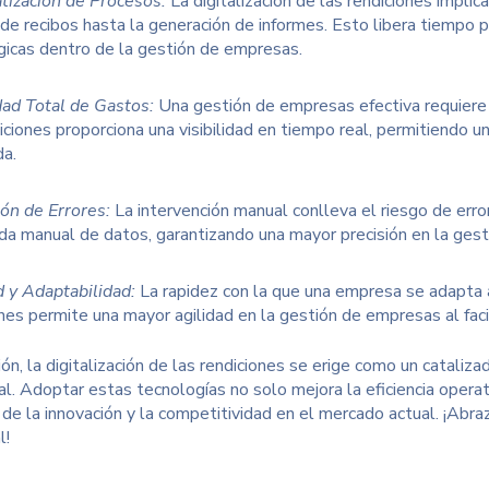
ización de Procesos:
La digitalización de las rendiciones impli
 de recibos hasta la generación de informes. Esto libera tiempo 
gicas dentro de la gestión de empresas.
idad Total de Gastos:
Una gestión de empresas efectiva requiere u
iciones proporciona una visibilidad en tiempo real, permitiendo 
da.
ón de Errores:
La intervención manual conlleva el riesgo de error
ada manual de datos, garantizando una mayor precisión en la ges
d y Adaptabilidad:
La rapidez con la que una empresa se adapta a 
nes permite una mayor agilidad en la gestión de empresas al faci
ón, la digitalización de las rendiciones se erige como un cataliz
al.
Adoptar estas tecnologías
no solo mejora la eficiencia opera
 de la innovación y la competitividad en el mercado actual. ¡Abra
l!