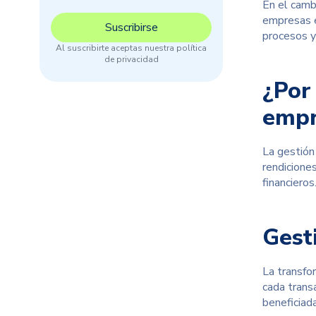
En el camb
empresas e
procesos y 
Al suscribirte aceptas nuestra política
de privacidad
¿Por 
empr
La gestión
rendicione
financieros
Gest
La transfor
cada trans
beneficiad