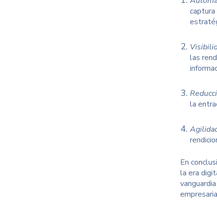
Automat
captura
estraté
Visibil
las rend
informa
Reducci
la entr
Agilida
rendicio
En conclusi
la era digit
vanguardia
empresaria