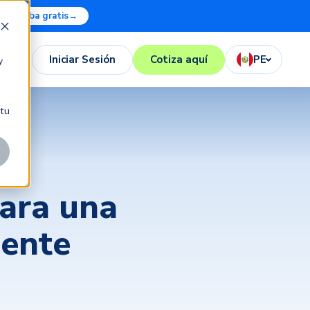
Prueba gratis
→
Iniciar Sesión
Cotiza aquí
PE
y
 tu
para una
iente