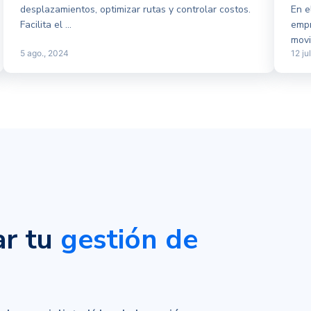
desplazamientos, optimizar rutas y controlar costos.
En e
Facilita el ...
empr
movil
5 ago., 2024
12 ju
ar tu
gestión de