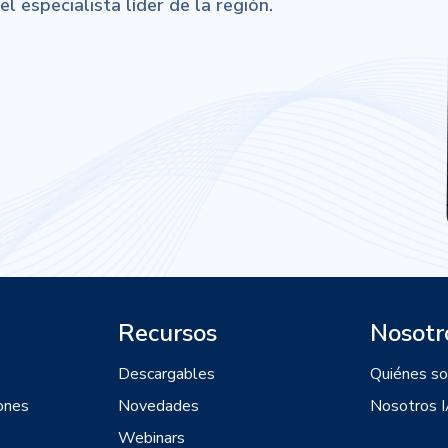
 especialista líder de la región.
Recursos
Nosotr
Descargables
Quiénes s
ones
Novedades
Nosotros 
Webinars