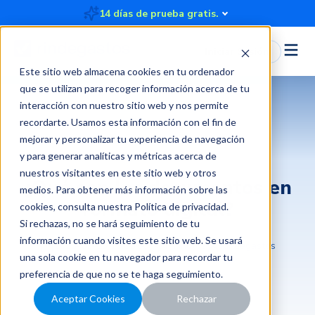
14 días de prueba gratis.
Iniciar Sesión
Este sitio web almacena cookies en tu ordenador
que se utilizan para recoger información acerca de tu
interacción con nuestro sitio web y nos permite
recordarte. Usamos esta información con el fin de
mejorar y personalizar tu experiencia de navegación
Transformación digital
y para generar analíticas y métricas acerca de
nuestros visitantes en este sitio web y otros
¿Qué son los documentos en
medios. Para obtener más información sobre las
formato digital?
cookies, consulta nuestra
Política de privacidad
.
Si rechazas, no se hará seguimiento de tu
información cuando visites este sitio web. Se usará
2023-02-03 10:00:00
4 minutos
Rindegastos
una sola cookie en tu navegador para recordar tu
preferencia de que no se te haga seguimiento.
Aceptar Cookies
Rechazar