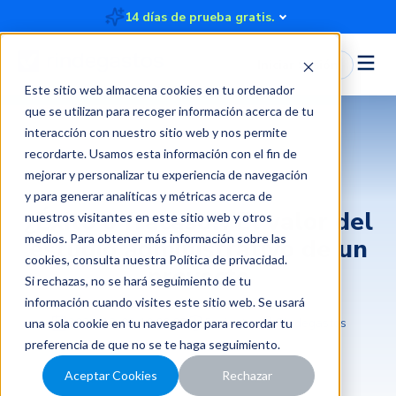
14 días de prueba gratis.
Iniciar Sesión
Este sitio web almacena cookies en tu ordenador
que se utilizan para recoger información acerca de tu
interacción con nuestro sitio web y nos permite
recordarte. Usamos esta información con el fin de
Gestión de gastos y control financiero
mejorar y personalizar tu experiencia de navegación
y para generar analíticas y métricas acerca de
¿Éxito o fracaso?: El valor del
nuestros visitantes en este sitio web y otros
medios. Para obtener más información sobre las
estudio administrativo de un
cookies, consulta nuestra
Política de privacidad
.
proyecto
Si rechazas, no se hará seguimiento de tu
información cuando visites este sitio web. Se usará
2022-12-02 10:00:00
5 minutos
Rindegastos
una sola cookie en tu navegador para recordar tu
preferencia de que no se te haga seguimiento.
Aceptar Cookies
Rechazar