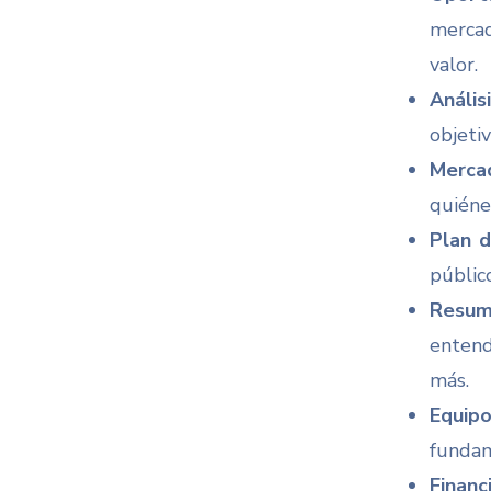
mercad
valor.
Anális
objetiv
Merca
quiénes
Plan d
públic
Resum
entend
más.
Equipo
fundam
Financ