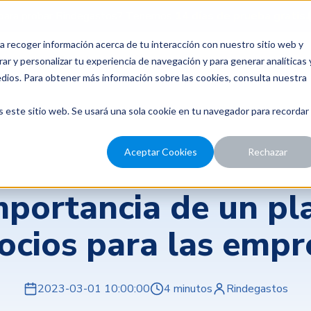
para probar Rindegastos? Tenemos
14 días de prueba gratis.
a recoger información acerca de tu interacción con nuestro sitio web y
recios
Nosotros
Recursos
ar y personalizar tu experiencia de navegación y para generar analíticas 
edios. Para obtener más información sobre las cookies, consulta nuestra
s este sitio web. Se usará una sola cookie en tu navegador para recordar
Aceptar Cookies
Rechazar
Transformación digital
mportancia de un pl
ocios para las empr
2023-03-01 10:00:00
4 minutos
Rindegastos