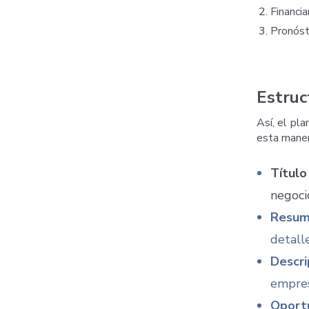
Financi
Pronósti
Estruc
Así, el pl
esta maner
Título
negoci
Resum
detall
Descri
empres
Oport