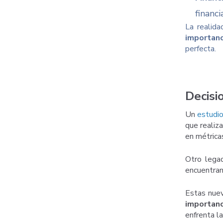
financ
La realida
importanc
perfecta.
Decisi
Un
estudio
que realiz
en métrica
Otro lega
encuentran
Estas nuev
importa
n
enfrenta la