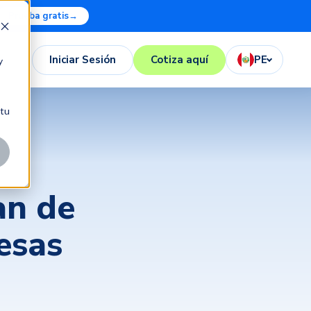
Prueba gratis
→
Iniciar Sesión
Cotiza aquí
PE
y
 tu
an de
esas