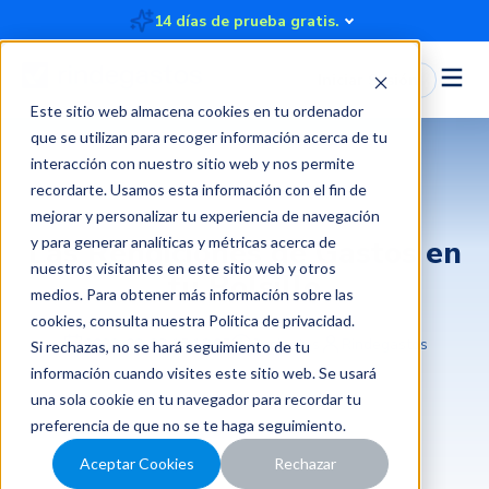
14 días de prueba gratis.
Iniciar Sesión
Este sitio web almacena cookies en tu ordenador
que se utilizan para recoger información acerca de tu
interacción con nuestro sitio web y nos permite
recordarte. Usamos esta información con el fin de
mejorar y personalizar tu experiencia de navegación
Las Rendiciones de Gastos en
y para generar analíticas y métricas acerca de
nuestros visitantes en este sitio web y otros
tu Bolsillo
medios. Para obtener más información sobre las
cookies, consulta nuestra
Política de privacidad
.
2022-09-23 15:16:05
3 minutos
Rindegastos
Si rechazas, no se hará seguimiento de tu
información cuando visites este sitio web. Se usará
una sola cookie en tu navegador para recordar tu
preferencia de que no se te haga seguimiento.
Aceptar Cookies
Rechazar