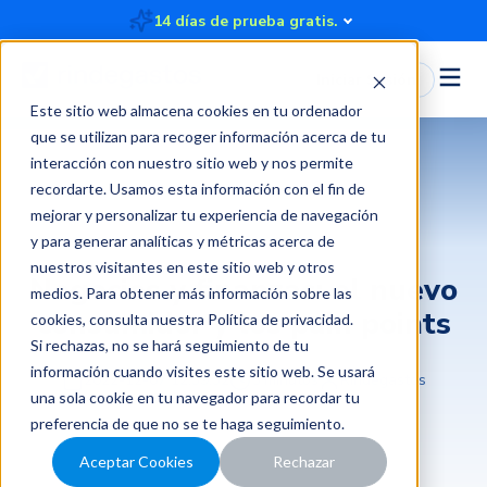
14 días de prueba gratis.
Iniciar Sesión
Este sitio web almacena cookies en tu ordenador
que se utilizan para recoger información acerca de tu
interacción con nuestro sitio web y nos permite
recordarte. Usamos esta información con el fin de
mejorar y personalizar tu experiencia de navegación
Gestión de gastos y control financiero
y para generar analíticas y métricas acerca de
nuestros visitantes en este sitio web y otros
Negocios y finanzas: el nuevo
medios. Para obtener más información sobre las
consumidor y los pain points
cookies, consulta nuestra
Política de privacidad
.
Si rechazas, no se hará seguimiento de tu
información cuando visites este sitio web. Se usará
2022-12-07 12:39:32
5 minutos
Rindegastos
una sola cookie en tu navegador para recordar tu
preferencia de que no se te haga seguimiento.
Aceptar Cookies
Rechazar