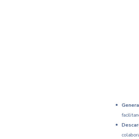
Genera
facilita
Descar
colabora