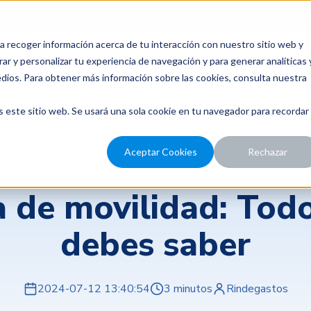
para probar Rindegastos? Tenemos
14 días de prueba gratis.
a recoger información acerca de tu interacción con nuestro sitio web y
recios
Nosotros
Recursos
ar y personalizar tu experiencia de navegación y para generar analíticas 
edios. Para obtener más información sobre las cookies, consulta nuestra
s este sitio web. Se usará una sola cookie en tu navegador para recordar
Aceptar Cookies
Rechazar
Rindegastos
a de movilidad: Tod
debes saber
2024-07-12 13:40:54
3 minutos
Rindegastos