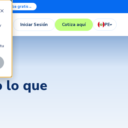
Prueba gratis
→
Iniciar Sesión
Cotiza aquí
PE
y
 tu
o lo que