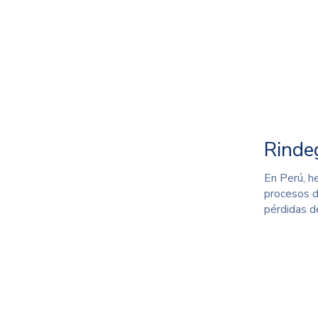
- Nomb
- Núm
- Mot
Rinde
En Perú, h
procesos d
pérdidas d