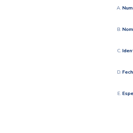
Nume
Nomb
Iden
Fech
Espe
- Fech