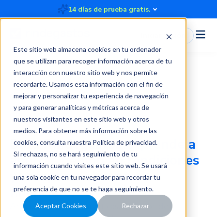
14 días de prueba gratis.
Iniciar Sesión
Este sitio web almacena cookies en tu ordenador
que se utilizan para recoger información acerca de tu
interacción con nuestro sitio web y nos permite
recordarte. Usamos esta información con el fin de
Blog
mejorar y personalizar tu experiencia de navegación
y para generar analíticas y métricas acerca de
nuestros visitantes en este sitio web y otros
medios. Para obtener más información sobre las
Blog Rindegastos:
Aprende a
cookies, consulta nuestra
Política de privacidad
.
Si rechazas, no se hará seguimiento de tu
ahorrar tiempo en rendiciones
información cuando visites este sitio web. Se usará
y recuperar el control
una sola cookie en tu navegador para recordar tu
financiero.
preferencia de que no se te haga seguimiento.
Artículos, mejores prácticas, recursos de
Aceptar Cookies
Rechazar