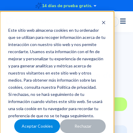
14 días de prueba gratis.
Iniciar Sesión
Este sitio web almacena cookies en tu ordenador
que se utilizan para recoger información acerca de tu
interacción con nuestro sitio web y nos permite
recordarte. Usamos esta información con el fin de
mejorar y personalizar tu experiencia de navegación
Recursos gratuitos
y para generar analíticas y métricas acerca de
para
optimizar la gestión de
nuestros visitantes en este sitio web y otros
medios. Para obtener más información sobre las
gastos
cookies, consulta nuestra
Política de privacidad
.
Si rechazas, no se hará seguimiento de tu
información cuando visites este sitio web. Se usará
Explorar recursos
una sola cookie en tu navegador para recordar tu
preferencia de que no se te haga seguimiento.
Aceptar Cookies
Rechazar