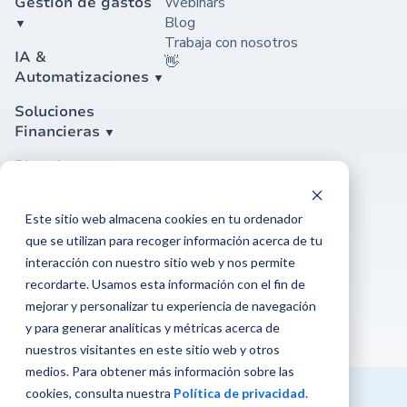
Gestión de gastos
Webinars
Blog
Trabaja con nosotros
IA &
👋
Automatizaciones
Soluciones
Financieras
Plataforma
Seguridad
Este sitio web almacena cookies en tu ordenador
Soporte
que se utilizan para recoger información acerca de tu
Soporte
interacción con nuestro sitio web y nos permite
Contáctanos
recordarte. Usamos esta información con el fin de
Centro de ayuda
mejorar y personalizar tu experiencia de navegación
y para generar analíticas y métricas acerca de
nuestros visitantes en este sitio web y otros
medios. Para obtener más información sobre las
cookies, consulta nuestra
Política de privacidad
.
© 2026 Rindegastos. Todos los derechos reservados