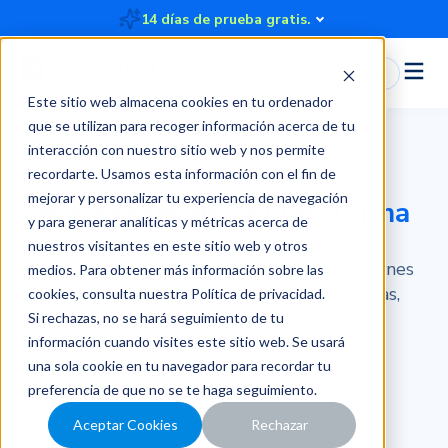
14 días de prueba gratis.
Iniciar Sesión
Este sitio web almacena cookies en tu ordenador
que se utilizan para recoger información acerca de tu
interacción con nuestro sitio web y nos permite
recordarte. Usamos esta información con el fin de
mejorar y personalizar tu experiencia de navegación
Novedades de la
plataforma
y para generar analíticas y métricas acerca de
nuestros visitantes en este sitio web y otros
En esta sección encontrarás las actualizaciones
medios. Para obtener más información sobre las
sobre Rindegastos con las últimas mejoras,
cookies, consulta nuestra
Política de privacidad
.
nuevas funciones y lanzamientos de la
Si rechazas, no se hará seguimiento de tu
plataforma.
información cuando visites este sitio web. Se usará
una sola cookie en tu navegador para recordar tu
preferencia de que no se te haga seguimiento.
Aceptar Cookies
Rechazar