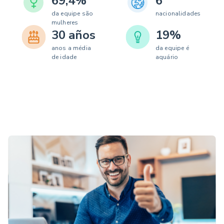
69,4%
6
da equipe são
nacionalidades
mulheres
30 años
19%
anos a média
da equipe é
de idade
aquário