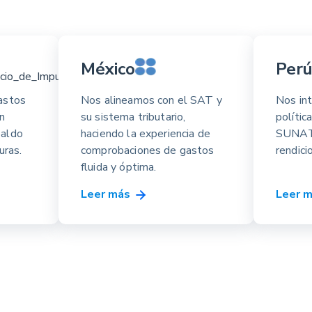
México
Per
astos
Nos alineamos con el SAT y
Nos in
un
su sistema tributario,
polític
paldo
haciendo la experiencia de
SUNAT 
uras.
comprobaciones de gastos
rendici
fluida y óptima.
Leer más
Leer 