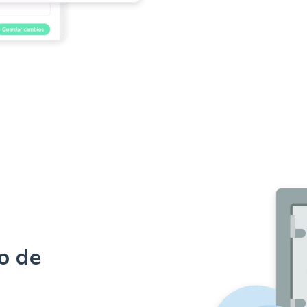
o de
s