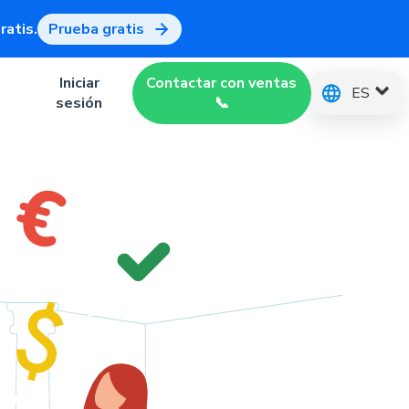
atis.
Prueba gratis
Iniciar
Contactar con ventas
ES
sesión
📞