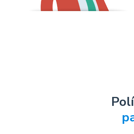
Pol
pa