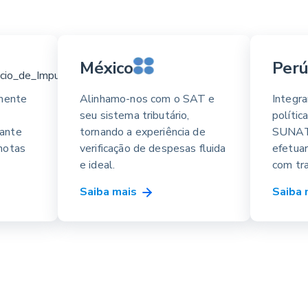
México
Per
lmente
Alinhamo-nos com o SAT e
Integr
seu sistema tributário,
polític
vante
tornando a experiência de
SUNAT 
notas
verificação de despesas fluida
efetua
e ideal.
com tra
Saiba mais
Saiba