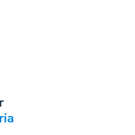
r
ria