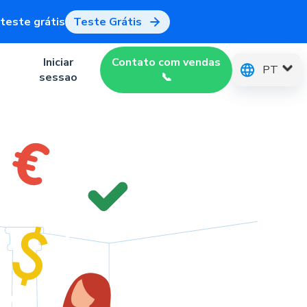
teste grátis
Teste Grátis
Iniciar
Contato com vendas
PT
sessao
📞