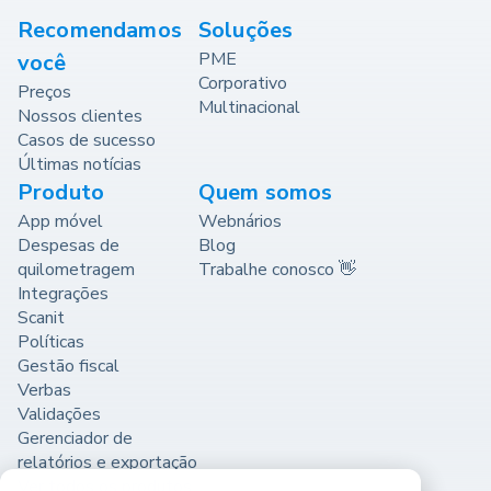
Recomendamos
Soluções
PME
você
Corporativo
Preços
Multinacional
Nossos clientes
Casos de sucesso
Últimas notícias
Produto
Quem somos
App móvel
Webnários
Despesas de
Blog
quilometragem
Trabalhe conosco 👋
Integrações
Scanit
Políticas
Gestão fiscal
Verbas
Validações
Gerenciador de
relatórios e exportação
Ver todos os produtos